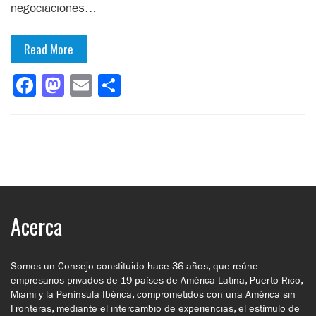
negociaciones…
Read More
Facebook
Mastodon
Email
Compartir
Acerca
Somos un Consejo constituido hace 36 años, que reúne
empresarios privados de 19 países de América Latina, Puerto Rico,
Miami y la Península Ibérica, comprometidos con una América sin
Fronteras, mediante el intercambio de experiencias, el estímulo de