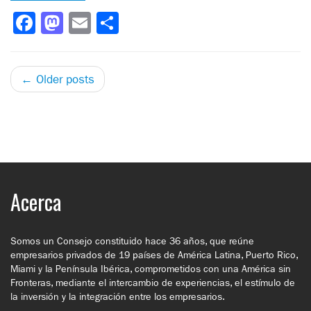
Facebook
Mastodon
Email
Compartir
← Older posts
Acerca
Somos un Consejo constituido hace 36 años, que reúne
empresarios privados de 19 países de América Latina, Puerto Rico,
Miami y la Península Ibérica, comprometidos con una América sin
Fronteras, mediante el intercambio de experiencias, el estímulo de
la inversión y la integración entre los empresarios.