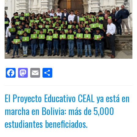
Facebook
Mastodon
Email
Compartir
El Proyecto Educativo CEAL ya está en
marcha en Bolivia: más de 5,000
estudiantes beneficiados.