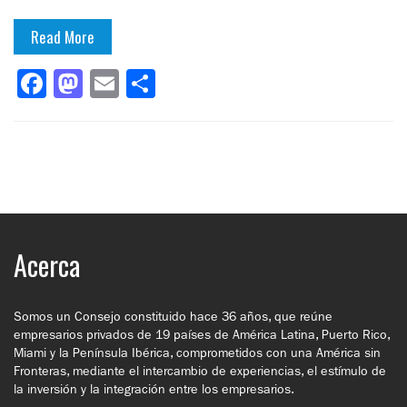
Read More
Facebook
Mastodon
Email
Compartir
Acerca
Somos un Consejo constituido hace 36 años, que reúne
empresarios privados de 19 países de América Latina, Puerto Rico,
Miami y la Península Ibérica, comprometidos con una América sin
Fronteras, mediante el intercambio de experiencias, el estímulo de
la inversión y la integración entre los empresarios.