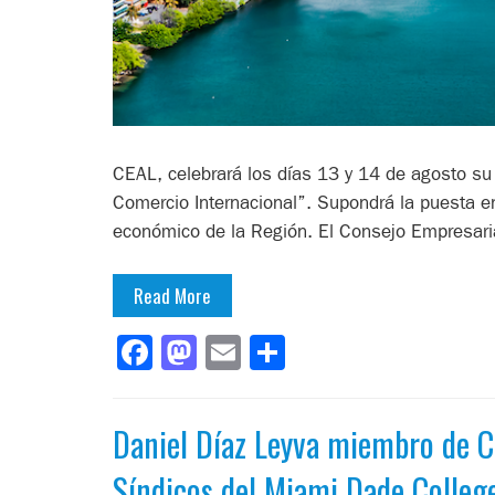
CEAL, celebrará los días 13 y 14 de agosto su 
Comercio Internacional”. Supondrá la puesta 
económico de la Región. El Consejo Empresari
Read More
Facebook
Mastodon
Email
Compartir
Daniel Díaz Leyva miembro de C
Síndicos del Miami Dade Colleg