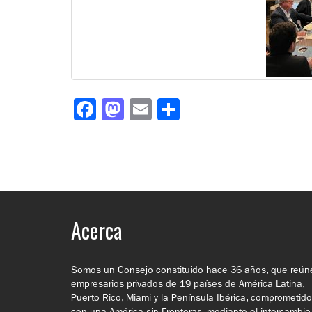
Facebook
Mastodon
Email
Compartir
Acerca
Somos un Consejo constituido hace 36 años, que reún
empresarios privados de 19 países de América Latina,
Puerto Rico, Miami y la Península Ibérica, comprometid
con una América sin Fronteras, mediante el intercambio