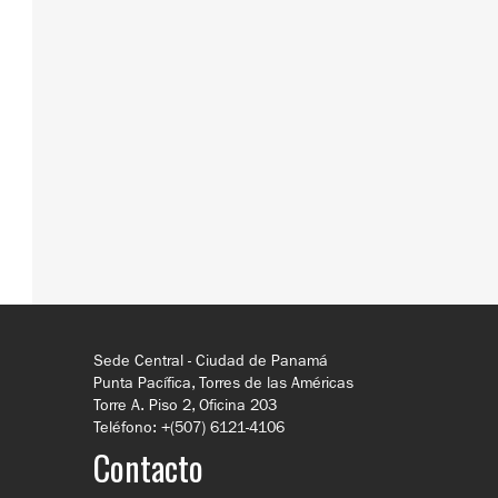
Sede Central - Ciudad de Panamá
Punta Pacífica, Torres de las Américas
Torre A. Piso 2, Oficina 203
Teléfono: +(507) 6121-4106
Contacto