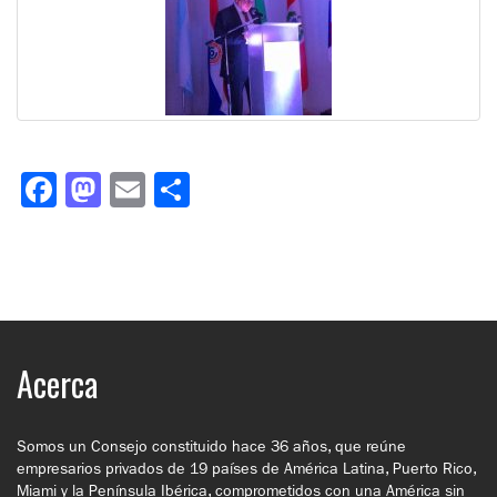
Facebook
Mastodon
Email
Compartir
Acerca
Somos un Consejo constituido hace 36 años, que reúne
empresarios privados de 19 países de América Latina, Puerto Rico,
Miami y la Península Ibérica, comprometidos con una América sin