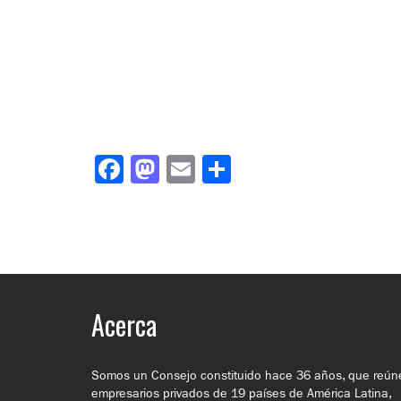
Facebook
Mastodon
Email
Compartir
Acerca
Somos un Consejo constituido hace 36 años, que reún
empresarios privados de 19 países de América Latina,