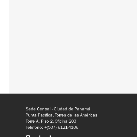
Sede Central - Ciudad de Panamá
Punta Pacífica, Torres de las Américas
Torre A. Piso 2, Oficina 203
Teléfono: +(507) 6121-4106